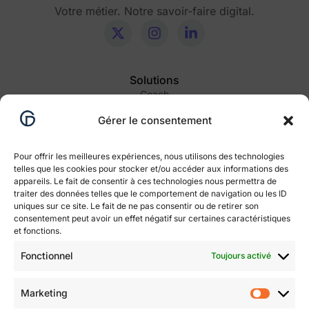
Votre métier. Notre savoir-faire digital.
Solutions
Coach
Consultants — Indépendants
Gérer le consentement
Profession libérale
Pour offrir les meilleures expériences, nous utilisons des technologies
telles que les cookies pour stocker et/ou accéder aux informations des
Ressources
appareils. Le fait de consentir à ces technologies nous permettra de
Articles
traiter des données telles que le comportement de navigation ou les ID
uniques sur ce site. Le fait de ne pas consentir ou de retirer son
consentement peut avoir un effet négatif sur certaines caractéristiques
Informations utiles
et fonctions.
Politique de Cookies
Fonctionnel
Toujours activé
Conditions Générales de Vente
Conditions Générales
Marketing
Déclaration d'accessibilité