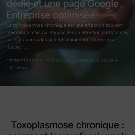
dédié et une page Google
Entreprise optimisée
La toxoplasmose chronique est une affection souvent
méconnue mais qui nécessite une attention particulière,
surtout auprès des patients immunodéprimés ou à
risque. […]
Profession libérale
n8ndanarticleseo
14/09/2025
4 Min Read
Toxoplasmose chronique :