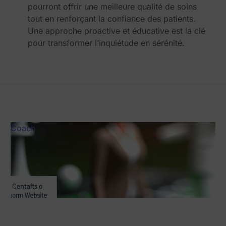
pourront offrir une meilleure qualité de soins
tout en renforçant la confiance des patients.
Une approche proactive et éducative est la clé
pour transformer l’inquiétude en sérénité.
Coach
Pr
Site web personnalisé, atout clé pour coachs