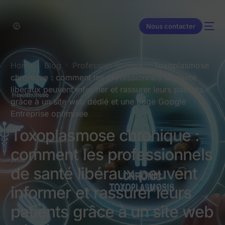
contenu
principal
Nous contacter
Home
Blog
Profession libérale
Toxoplasmose
chronique : comment les professionnels de santé
libéraux peuvent informer et rassurer leurs patients
grâce à un site web dédié et une page Google
Entreprise optimisée
Toxoplasmose chronique :
comment les professionnels
de santé libéraux peuvent
informer et rassurer leurs
patients grâce à un site web